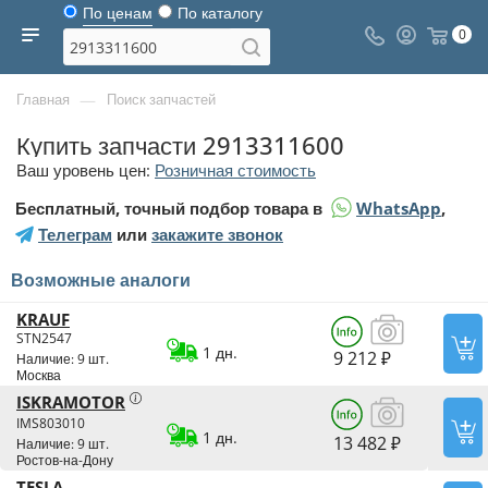
По ценам
По каталогу
0
—
Главная
Поиск запчастей
Купить запчасти 2913311600
Ваш уровень цен:
Розничная стоимость
Бесплатный, точный подбор товара в
WhatsApp
,
Телеграм
или
закажите звонок
Возможные аналоги
KRAUF
STN2547
1 дн.
9 212 ₽
Наличие: 9 шт.
Москва
ISKRAMOTOR
IMS803010
1 дн.
13 482 ₽
Наличие: 9 шт.
Ростов-на-Дону
TESLA