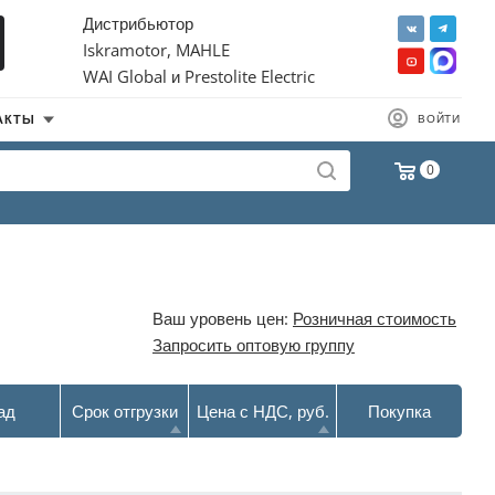
Дистрибьютор
Iskramotor, MAHLE
WAI Global и Prestolite Electric
АКТЫ
ВОЙТИ
0
Ваш уровень цен:
Розничная стоимость
Запросить оптовую группу
ад
Срок отгрузки
Цена с НДС, руб.
Покупка