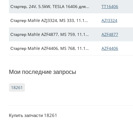
Стартер, 24V, 5.5kW, TESLA 16406 для DAF серии MX (Искра АЕ: IMS483633)
TT16406
Стартер Mahle AZJ3324, MS 333, 11.130.795, IS0795 (IMS300795)
AZJ3324
Стартер Mahle AZF4877, MS 759, 11.139.606, IS9458 (IMS309606)
AZF4877
Стартер Mahle AZF4406, MS 768, 11.139.611, IS9463 (IMS309611)
AZF4406
Мои последние запросы
18261
Купить запчасти 18261