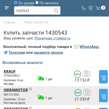
По ценам
По каталогу
0
—
Главная
Поиск запчастей
Купить запчасти 1430543
Ваш уровень цен:
Розничная стоимость
Бесплатный, точный подбор товара в
WhatsApp
,
Телеграм
или
закажите звонок
Возможные аналоги
KRAUF
STN4268SU
1 дн.
13 132 ₽
Наличие: 8 шт.
Москва
ISKRAMOTOR
IMS101406
1 дн.
21 039 ₽
Наличие: 10 шт.
Ростов-на-Дону
ISKRAMOTOR