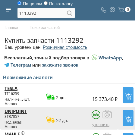
По ценам
По каталогу
0
—
Главная
Поиск запчастей
Купить запчасти 1113292
Ваш уровень цен:
Розничная стоимость
Бесплатный, точный подбор товара в
WhatsApp
,
Телеграм
или
закажите звонок
Возможные аналоги
TESLA
TT16259
2 дн.
15 373.40 ₽
Наличие: 5 шт.
Москва
UNIPOINT
STR7057
>2 дн.
Под заказ
уточнить
Москва
MAHLE