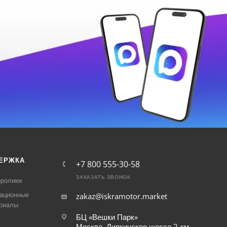
ЕРЖКА
+7 800 555-30-58
ЗАКАЗАТЬ ЗВОНОК
ролики
ационные
zakaz@iskramotor.market
риалы
БЦ «Вешки Парк»
Москва, Липкинское шоссе 2-км,