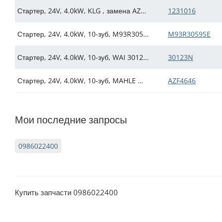
Стартер, 24V, 4.0kW, KLG , замена AZF4237, 11131846, IMS201005, 04892338, 0001231016, 0001263022, 0986020170, 0986022400 (Искра АЕ: IMS812315)
1231016
Стартер, 24V, 4.0kW, 10-зуб, M93R3059SE (Искра АЕ: IMS506935)
M93R3059SE
Стартер, 24V, 4.0kW, 10-зуб, WAI 30123N для КамАЗ, ПАЗ, ЛиАЗ, Нефаз, Cummins ISBe185, ISBe210, ISBe270, ISBe285, замена 4992135, C4930605, C4992139 (Искра АЕ: IMS540123)
30123N
Стартер, 24V, 4.0kW, 10-зуб, MAHLE MS139, AZF4646 для Case, Iveco F4AE3481, F4HE43SH8A, New Holland D180 (Искра АЕ: IMS301501)
AZF4646
Мои последние запросы
0986022400
Купить запчасти 0986022400