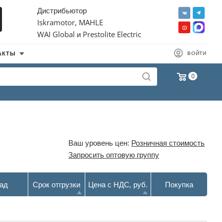
Дистрибьютор
Iskramotor, MAHLE
WAI Global и Prestolite Electric
АКТЫ
ВОЙТИ
0
Ваш уровень цен:
Розничная стоимость
Запросить оптовую группу
ад
Срок отгрузки
Цена с НДС, руб.
Покупка