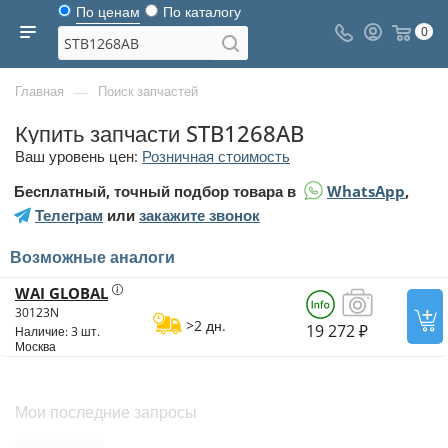
По ценам
По каталогу
0
—
Главная
Поиск запчастей
Купить запчасти STB1268AB
Ваш уровень цен:
Розничная стоимость
Бесплатный, точный подбор товара в
WhatsApp
,
Телеграм
или
закажите звонок
Возможные аналоги
WAI GLOBAL
30123N
>2 дн.
19 272 ₽
Наличие: 3 шт.
Москва
Мои последние запросы