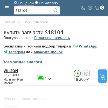
По ценам
По каталогу
0
—
Главная
Поиск запчастей
Купить запчасти S18104
Ваш уровень цен:
Розничная стоимость
Бесплатный, точный подбор товара в
WhatsApp
,
Телеграм
или
закажите звонок
Возможные аналоги
WILSON
91-28-4013
1 дн.
18 200 ₽
Наличие: 9 шт.
Москва
Мои последние запросы