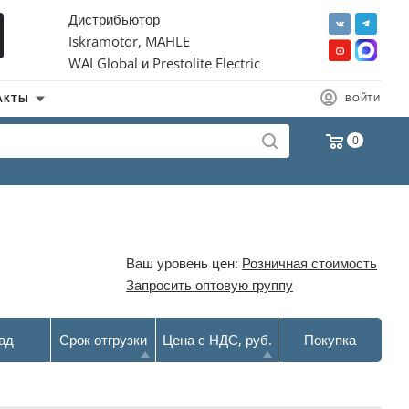
Дистрибьютор
Iskramotor, MAHLE
WAI Global и Prestolite Electric
АКТЫ
ВОЙТИ
0
Ваш уровень цен:
Розничная стоимость
Запросить оптовую группу
ад
Срок отгрузки
Цена с НДС, руб.
Покупка