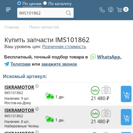
По ценам
По каталогу
0
—
Главная
Поиск запчастей
Купить запчасти IMS101862
Ваш уровень цен:
Розничная стоимость
Бесплатный, точный подбор товара в
WhatsApp
,
Телеграм
или
закажите звонок
Искомый артикул:
ISKRAMOTOR
IMS101862
1 дн.
21 480 ₽
Наличие: 9 шт.
Ростов-на-Дону
ISKRAMOTOR
IMS101862
1 дн.
21 480 ₽
Наличие: 8 шт.
Набережные Челны