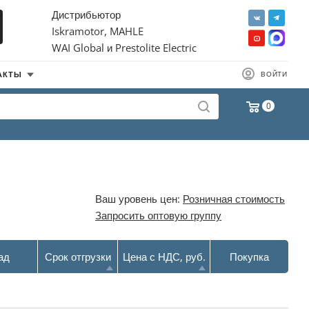
Дистрибьютор
Iskramotor, MAHLE
WAI Global и Prestolite Electric
АКТЫ
ВОЙТИ
0
Ваш уровень цен:
Розничная стоимость
Запросить оптовую группу
ад
Срок отгрузки
Цена с НДС, руб.
Покупка