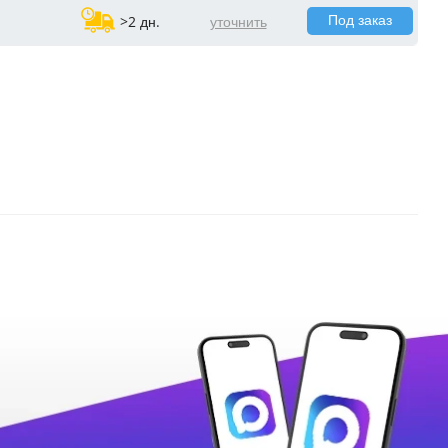
Под заказ
>2 дн.
уточнить