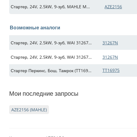
Стартер, 24V, 2.5kW, 9-зуб, MAHLE MS241 AZE2156 для JCB, Perkins 404С22, замена 36560 (Искра АЕ: IMS301265)
AZE2156
Возможные аналоги
Стартер, 24V, 2.5kW, 9-зуб, WAI 31267N для JCB, дв. Perkins, замена 36560, 2834752, MS241, AZE2156, 11.131.265 (Искра АЕ: IMS541267)
31267N
Стартер, 24V, 2.5kW, 9-зуб, WAI 31267N для JCB, дв. Perkins, замена 36560, 2834752, MS241, AZE2156, 11.131.265 (Искра АЕ: IMS541267)
31267N
TT16975
Стартер Перкинс, Бош, Тамрок (TT16975)
Мои последние запросы
AZE2156 (MAHLE)