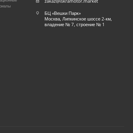
ационные
zakaz@iskramotor.market
риалы
БЦ «Вешки Парк»
Москва, Липкинское шоссе 2-км,
владение № 7, строение № 1