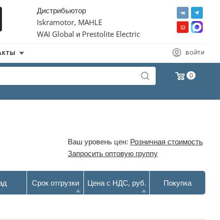
Дистрибьютор
Iskramotor, MAHLE
WAI Global и Prestolite Electric
АКТЫ
ВОЙТИ
0
Ваш уровень цен:
Розничная стоимость
Запросить оптовую группу
ад
Срок отгрузки
Цена с НДС, руб.
Покупка