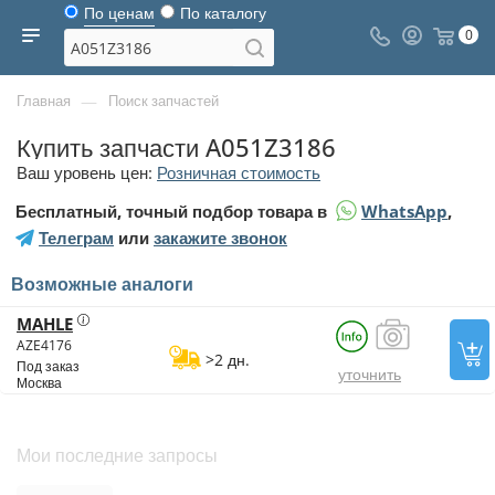
По ценам
По каталогу
0
—
Главная
Поиск запчастей
Купить запчасти A051Z3186
Ваш уровень цен:
Розничная стоимость
Бесплатный, точный подбор товара в
WhatsApp
,
Телеграм
или
закажите звонок
Возможные аналоги
MAHLE
AZE4176
>2 дн.
Под заказ
уточнить
Москва
Мои последние запросы