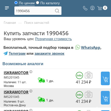
По ценам
По каталогу
0
—
Главная
Поиск запчастей
Купить запчасти 1990456
Ваш уровень цен:
Розничная стоимость
Бесплатный, точный подбор товара в
WhatsApp
,
Телеграм
или
закажите звонок
Возможные аналоги
ISKRAMOTOR
IMS201045
1 дн.
41 234 ₽
Наличие: 11 шт.
Москва
ISKRAMOTOR
IMS201045
1 дн.
41 234 ₽
Наличие: 9 шт.
Ростов-на-Дону