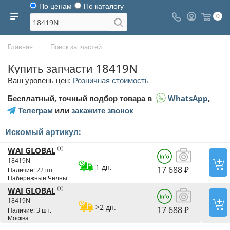
По ценам
По каталогу
0
—
Главная
Поиск запчастей
Купить запчасти 18419N
Ваш уровень цен:
Розничная стоимость
Бесплатный, точный подбор товара в
WhatsApp
,
Телеграм
или
закажите звонок
Искомый артикул:
WAI GLOBAL
18419N
1 дн.
17 688 ₽
Наличие: 22 шт.
Набережные Челны
WAI GLOBAL
18419N
>2 дн.
17 688 ₽
Наличие: 3 шт.
Москва