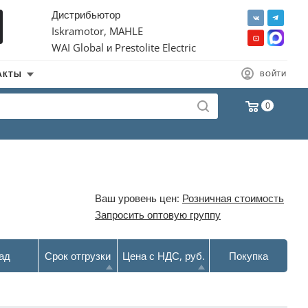
Дистрибьютор
Iskramotor, MAHLE
WAI Global и Prestolite Electric
АКТЫ
ВОЙТИ
0
Ваш уровень цен:
Розничная стоимость
Запросить оптовую группу
ад
Срок отгрузки
Цена с НДС, руб.
Покупка