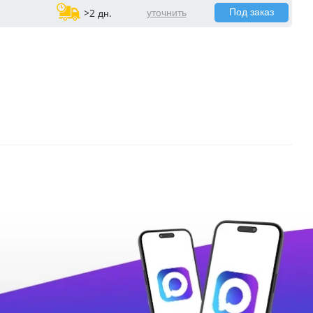
Под заказ
уточнить
>2 дн.